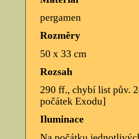
pergamen
Rozměry
50 x 33 cm
Rozsah
290 ff., chybí list pův.
počátek Exodu]
Iluminace
Na počátku jednotlivýc