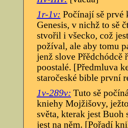
1r-1v:
Počínají sě prvé 
Genesis, v nichž to sě č
stvořil i všecko, což je
požíval, ale aby tomu pa
jenž slove Přědchódcě 
poostalé. [Předmluva k
staročeské bible první r
1v-289v:
Tuto sě počíná
kniehy Mojžišovy, ježto
světa, kterak jest Buoh 
jest na něm. [Pořadí kn