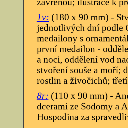
zavřenou; ilustrace k 
1v:
(180 x 90 mm) - Stv
jednotlivých dní podle 
medailony s ornamentál
první medailon - odděle
a noci, oddělení vod n
stvoření souše a moří; 
rostlin a živočichů; třet
8r:
(110 x 90 mm) - And
dcerami ze Sodomy a A
Hospodina za spravedli