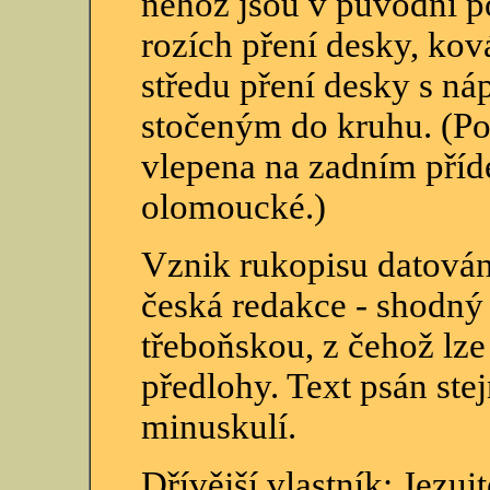
něhož jsou v původní 
rozích pření desky, kov
středu pření desky s ná
stočeným do kruhu. (Po
vlepena na zadním příde
olomoucké.)
Vznik rukopisu datován 
česká redakce - shodný 
třeboňskou, z čehož lze
předlohy. Text psán st
minuskulí.
Dřívější vlastník: Jezu