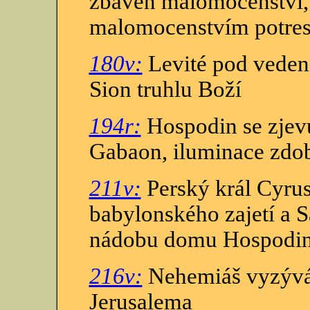
zbaven malomocenství, 
malomocenstvím potres
180v:
Levité pod vedení
Sion truhlu Boží
194r:
Hospodin se zjevu
Gabaon, iluminace zdob
211v:
Perský král Cyrus
babylonského zajetí a 
nádobu domu Hospodi
216v:
Nehemiáš vyzývá 
Jerusalema