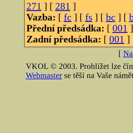
271
] [
281
]
Vazba:
[
fc
] [
fs
] [
bc
] [
Přední předsádka:
[
001
]
Zadní předsádka:
[
001
]
[
Na
VKOL © 2003. Prohlížet lze čím
Webmaster
se těší na Vaše námě