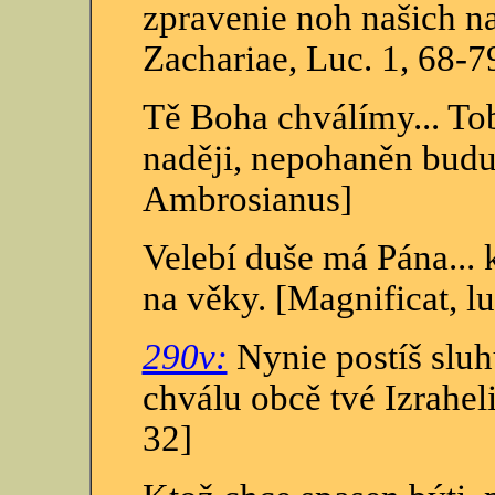
zpravenie noh našich na
Zachariae, Luc. 1, 68-7
Tě Boha chválímy... To
naději, nepohaněn bud
Ambrosianus]
Velebí duše má Pána...
na věky. [Magnificat, lu
290v:
Nynie postíš sluh
chválu obcě tvé Izraheli
32]